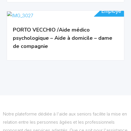
Employé
Employé
PORTO VECCHIO /Aide médico
psychologique – Aide à domicile – dame
de compagnie
Notre plateforme dédiée à l'aide aux seniors facilite la mise en
relation entre les personnes âgées et les professionnels
proposant des services adaptés. Que ce soit pour l'assistance