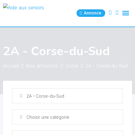
Skip
to
Annonce
content
2A - Corse-du-Sud
Accueil
Nos annonces
Corse
2A - Corse-du-Sud
2A - Corse-du-Sud
Choisir une catégorie