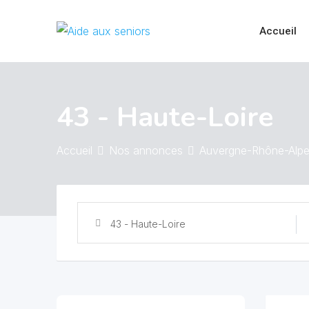
Skip
to
Accueil
content
43 - Haute-Loire
Accueil
Nos annonces
Auvergne-Rhône-Alp
43 - Haute-Loire