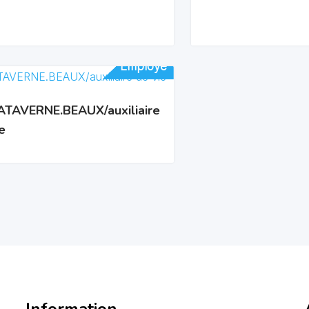
Employé
Employé
TAVERNE.BEAUX/auxiliaire
e