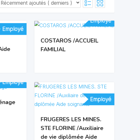
Employé
Employé
Employé
Employé
COSTAROS /ACCUEIL
Aide
FAMILIAL
Employé
Employé
Employé
Employé
énage
FRUGERES LES MINES.
STE FLORINE /Auxiliaire
de vie diplômée Aide