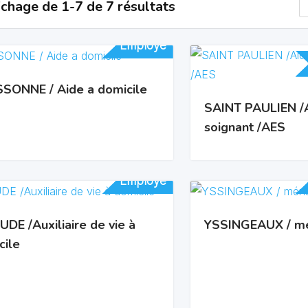
ichage de 1-7 de 7 résultats
Employé
Employé
SONNE / Aide a domicile
SAINT PAULIEN /
soignant /AES
Employé
Employé
DE /Auxiliaire de vie à
YSSINGEAUX / m
cile