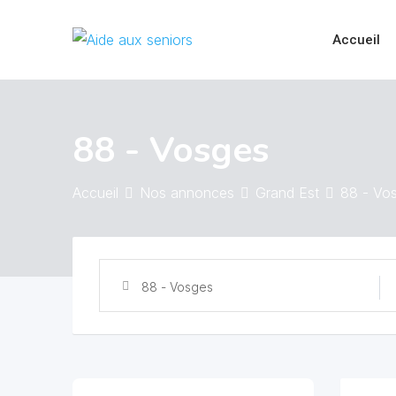
Skip
to
Accueil
content
88 - Vosges
Accueil
Nos annonces
Grand Est
88 - Vo
88 - Vosges