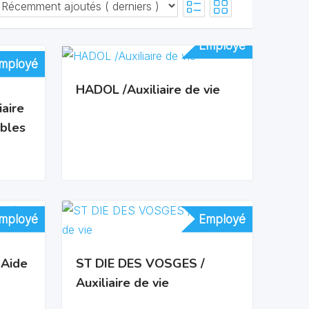
Employé
Employé
mployé
mployé
HADOL /Auxiliaire de vie
aire
ubles
mployé
mployé
Employé
Employé
 Aide
ST DIE DES VOSGES /
Auxiliaire de vie