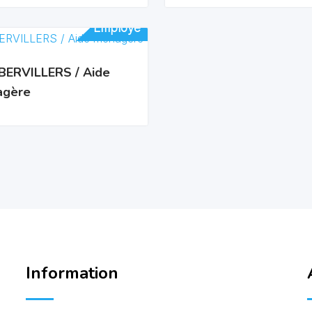
Employé
Employé
ERVILLERS / Aide
gère
Information