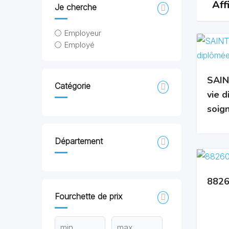
Aff
Je cherche
Employeur
Employé
SAIN
Catégorie
vie 
soign
Département
8826
Fourchette de prix