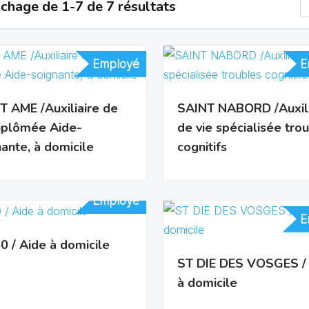
ichage de 1-7 de 7 résultats
Employé
Employé
E
E
T AME /Auxiliaire de
SAINT NABORD /Auxili
diplômée Aide-
de vie spécialisée tro
ante, à domicile
cognitifs
Employé
Employé
E
E
0 / Aide à domicile
ST DIE DES VOSGES /
à domicile