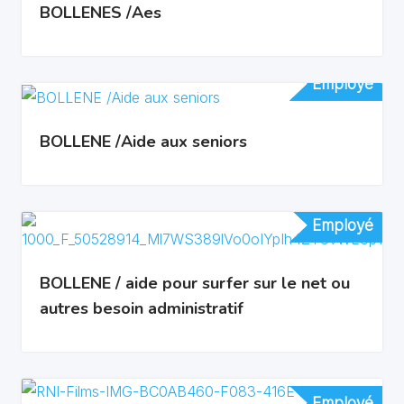
BOLLENES /Aes
Employé
Employé
BOLLENE /Aide aux seniors
Employé
Employé
BOLLENE / aide pour surfer sur le net ou
autres besoin administratif
Employé
Employé