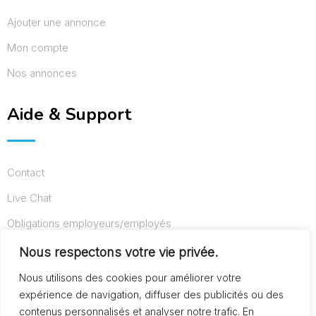
Ajouter une annonce
Mon compte
Nos annonces
Aide & Support
Contact
Live Chat
Obligations employeurs/employés
Conditions d’utilisation
Nous respectons votre vie privée.
Mentions légales
Nous utilisons des cookies pour améliorer votre
expérience de navigation, diffuser des publicités ou des
contenus personnalisés et analyser notre trafic. En