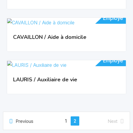
Employé
Employé
CAVAILLON / Aide à domicile
Employé
Employé
LAURIS / Auxiliaire de vie
1
2
Previous
Next