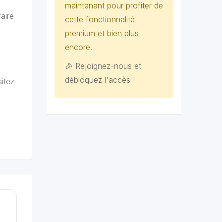
maintenant pour profiter de
aire
cette fonctionnalité
premium et bien plus
encore.
🎉 Rejoignez-nous et
débloquez l'accès !
itez