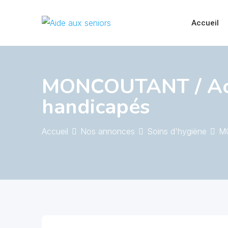
Skip
to
Accueil
content
MONCOUTANT / Acc
handicapés
Accueil
Nos annonces
Soins d'hygiène
MO