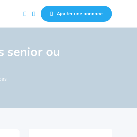
Ajouter une annonce
senior ou
pés