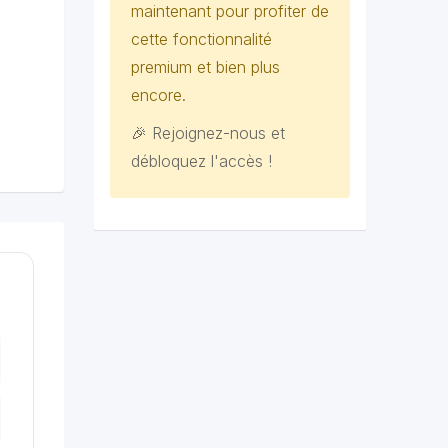
maintenant pour profiter de
cette fonctionnalité
premium et bien plus
encore.
🎉 Rejoignez-nous et
débloquez l'accès !