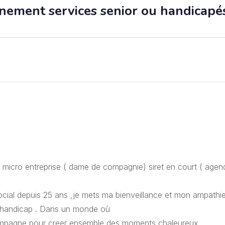
ent services senior ou handicapé
micro entreprise ( dame de compagnie) siret en court ( agen
cial depuis 25 ans ,je mets ma bienveillance et mon ampathi
de handicap . Dans un monde où
ccompagne pour creer ensemble des moments chaleureux