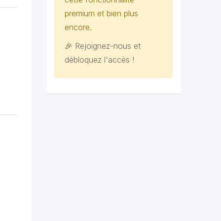
premium et bien plus
encore.
🎉 Rejoignez-nous et
débloquez l'accès !