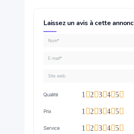
Laissez un avis à cette annon
1
2
3
4
5
Qualité
1
2
3
4
5
Prix
1
2
3
4
5
Service