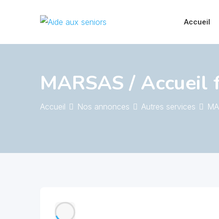
Skip
to
Accueil
content
MARSAS / Accueil f
Accueil
Nos annonces
Autres services
MAR