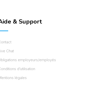
Aide & Support
Contact
ive Chat
Obligations employeurs/employés
onditions d’utilisation
entions légales