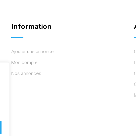
Information
Ajouter une annonce
Mon compte
L
Nos annonces
C
M