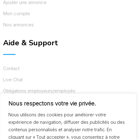
Ajouter une annonce
Mon compte
Nos annonces
Aide & Support
Contact
Live Chat
Obligations employeurs/employés
Conditions d’utilisation
Nous respectons votre vie privée.
Mentions légales
Nous utilisons des cookies pour améliorer votre
expérience de navigation, diffuser des publicités ou des
contenus personnalisés et analyser notre trafic. En
cliquant sur « Tout accepter », vous consentez à notre
© Copyright AideAuxSeniors.fr 2024. Designed and