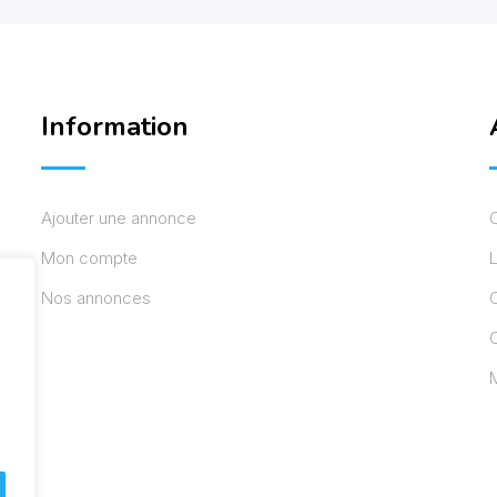
Information
Ajouter une annonce
Mon compte
L
Nos annonces
C
M