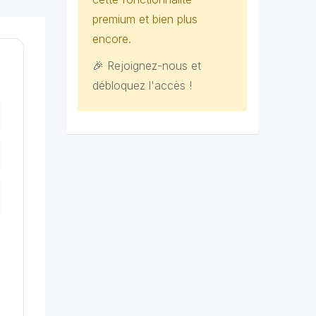
premium et bien plus
encore.
🎉 Rejoignez-nous et
débloquez l'accès !