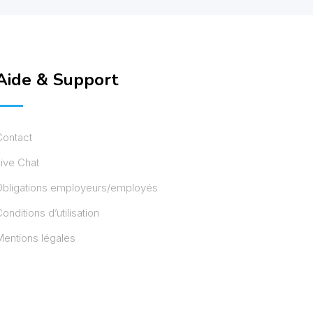
Aide & Support
Contact
ive Chat
Obligations employeurs/employés
onditions d’utilisation
entions légales