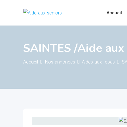
Skip
to
Accueil
content
SAINTES /Aide aux
Accueil
Nos annonces
Aides aux repas
SA