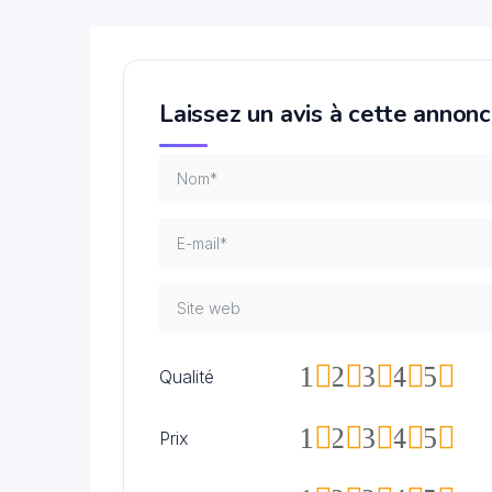
Laissez un avis à cette annon
1
2
3
4
5
Qualité
1
2
3
4
5
Prix