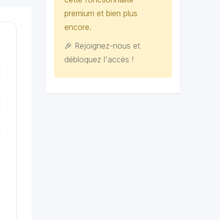
premium et bien plus
encore.
🎉 Rejoignez-nous et
débloquez l'accès !