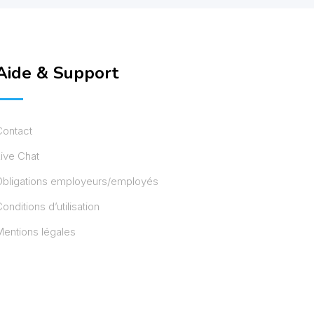
Aide & Support
Contact
ive Chat
Obligations employeurs/employés
onditions d’utilisation
entions légales