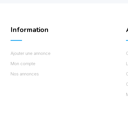
Information
Ajouter une annonce
Mon compte
L
Nos annonces
C
M