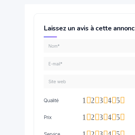
Laissez un avis à cette annon
1
2
3
4
5
Qualité
1
2
3
4
5
Prix
1
2
3
4
5
Service