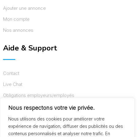
Ajouter une annonce
Mon compte
Nos annonces
Aide & Support
Contact
Live Chat
Obligations employeurs/employés
Conditions d’utilisation
Nous respectons votre vie privée.
Mentions légales
Nous utilisons des cookies pour améliorer votre
expérience de navigation, diffuser des publicités ou des
contenus personnalisés et analyser notre trafic. En