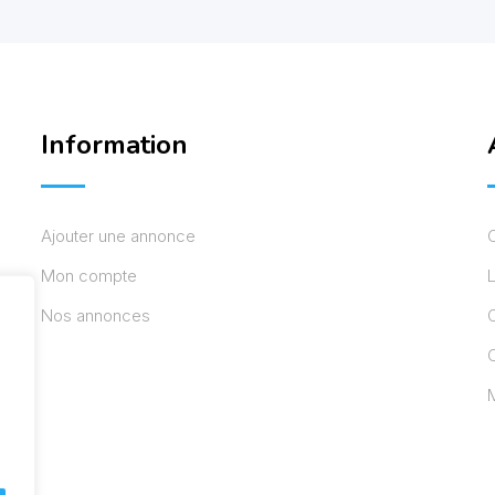
Information
Ajouter une annonce
Mon compte
L
Nos annonces
C
M