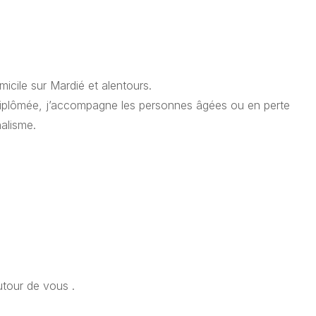
icile sur Mardié et alentours.
plômée, j’accompagne les personnes âgées ou en perte
alisme.
n
utour de vous .