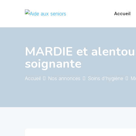
Skip
to
Accueil
content
MARDIE et alentours
soignante
Accueil
Nos annonces
Soins d'hygiène
MA