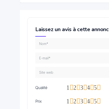
Laissez un avis à cette annon
1
2
3
4
5
Qualité
1
2
3
4
5
Prix