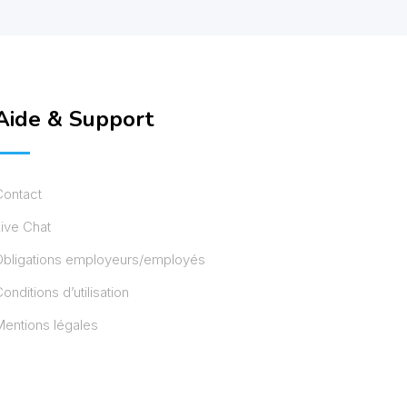
Aide & Support
Contact
ive Chat
Obligations employeurs/employés
onditions d’utilisation
entions légales