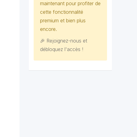
maintenant pour profiter de
cette fonctionnalité
premium et bien plus
encore.
🎉 Rejoignez-nous et
débloquez l'accès !