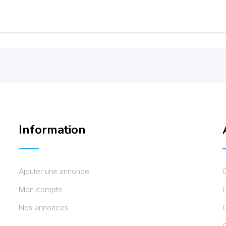
Information
Ajouter une annonce
Mon compte
L
Nos annonces
C