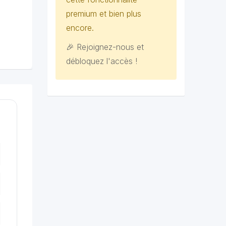
premium et bien plus
encore.
🎉 Rejoignez-nous et
débloquez l'accès !