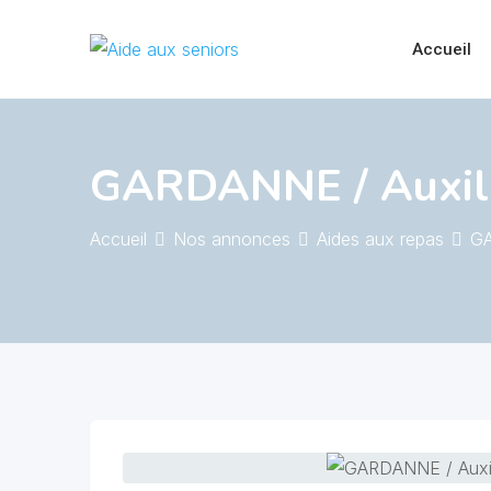
Skip
to
Accueil
content
GARDANNE / Auxilia
Accueil
Nos annonces
Aides aux repas
GA