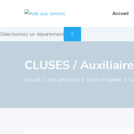
Skip
to
Accueil
content
Sélectionnez un département
CLUSES / Auxiliaire
Accueil
Nos annonces
Soins d'hygiène
CL