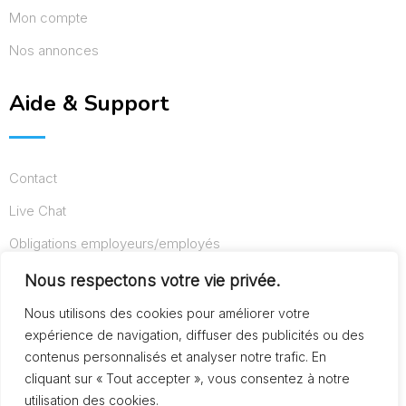
Mon compte
Nos annonces
Aide & Support
Contact
Live Chat
Obligations employeurs/employés
Conditions d’utilisation
Nous respectons votre vie privée.
Mentions légales
Nous utilisons des cookies pour améliorer votre
expérience de navigation, diffuser des publicités ou des
contenus personnalisés et analyser notre trafic. En
cliquant sur « Tout accepter », vous consentez à notre
© Copyright AideAuxSeniors.fr 2024. Designed and
utilisation des cookies.