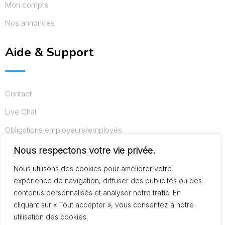
Mon compte
Nos annonces
Aide & Support
Contact
Live Chat
Obligations employeurs/employés
Conditions d’utilisation
Nous respectons votre vie privée.
Mentions légales
Nous utilisons des cookies pour améliorer votre
expérience de navigation, diffuser des publicités ou des
contenus personnalisés et analyser notre trafic. En
cliquant sur « Tout accepter », vous consentez à notre
© Copyright AideAuxSeniors.fr 2024. Designed and
utilisation des cookies.
Developed by
Raphaël dev