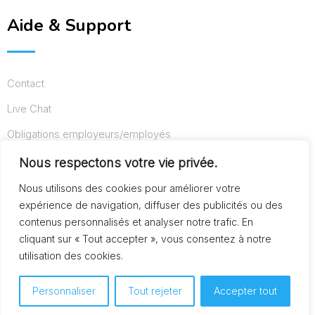
Aide & Support
Contact
Live Chat
Obligations employeurs/employés
Conditions d’utilisation
Nous respectons votre vie privée.
Mentions légales
Nous utilisons des cookies pour améliorer votre
expérience de navigation, diffuser des publicités ou des
contenus personnalisés et analyser notre trafic. En
cliquant sur « Tout accepter », vous consentez à notre
© Copyright AideAuxSeniors.fr 2024. Designed and
utilisation des cookies.
Developed by
Raphaël dev
Personnaliser
Tout rejeter
Accepter tout