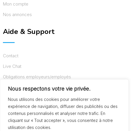
Mon compte
Nos annonces
Aide & Support
Contact
Live Chat
Obligations employeurs/employés
Conditions d’utilisation
Nous respectons votre vie privée.
Mentions légales
Nous utilisons des cookies pour améliorer votre
expérience de navigation, diffuser des publicités ou des
contenus personnalisés et analyser notre trafic. En
cliquant sur « Tout accepter », vous consentez à notre
© Copyright AideAuxSeniors.fr 2024. Designed and
utilisation des cookies.
Developed by
Raphaël dev