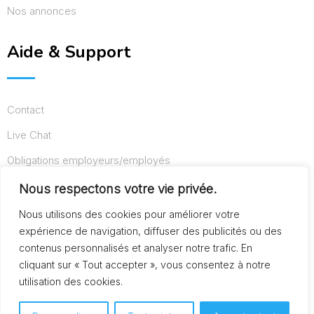
Nos annonces
Aide & Support
Contact
Live Chat
Obligations employeurs/employés
Conditions d’utilisation
Nous respectons votre vie privée.
Mentions légales
Nous utilisons des cookies pour améliorer votre
expérience de navigation, diffuser des publicités ou des
contenus personnalisés et analyser notre trafic. En
cliquant sur « Tout accepter », vous consentez à notre
© Copyright AideAuxSeniors.fr 2024. Designed and
utilisation des cookies.
Developed by
Raphaël dev