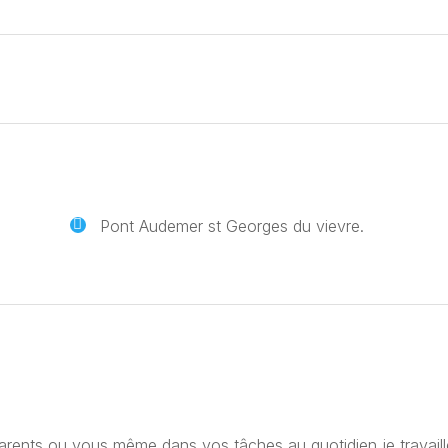
Pont Audemer st Georges du vievre.
rents ou vous même dans vos tâches au quotidien je travaill