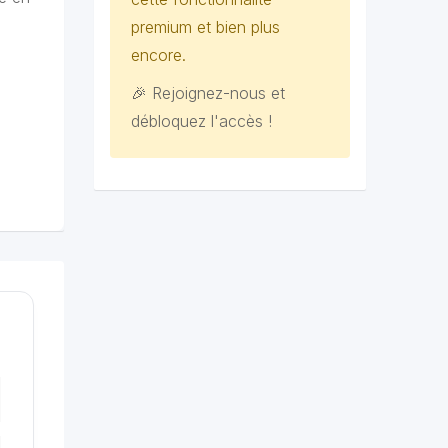
premium et bien plus
encore.
🎉 Rejoignez-nous et
débloquez l'accès !