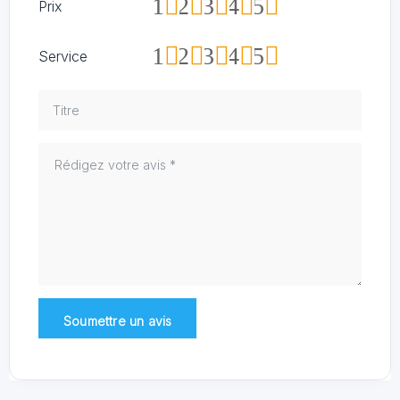
1
2
3
4
5
Prix
1
2
3
4
5
Service