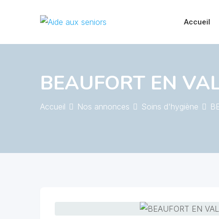
Skip
to
Accueil
content
BEAUFORT EN VALLEE
Accueil
Nos annonces
Soins d'hygiène
BE