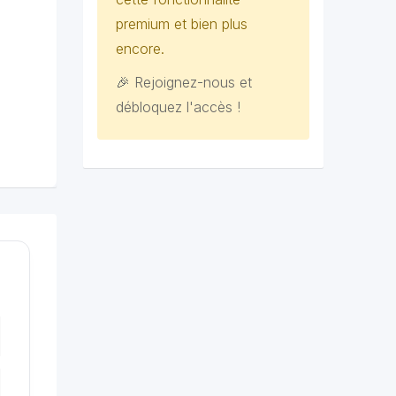
premium et bien plus
encore.
🎉 Rejoignez-nous et
débloquez l'accès !