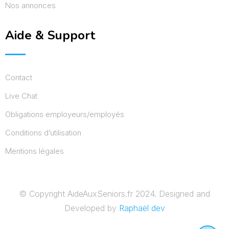
Nos annonces
Aide & Support
Contact
Live Chat
Obligations employeurs/employés
Conditions d’utilisation
Mentions légales
© Copyright AideAuxSeniors.fr 2024. Designed and
Developed by
Raphaël dev