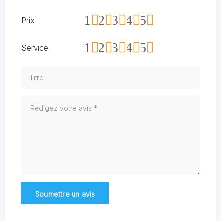
1
2
3
4
5
Prix
1
2
3
4
5
Service