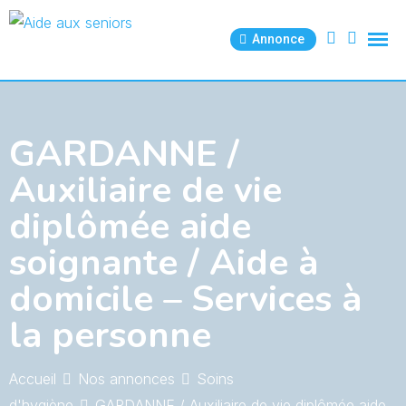
Skip
to
Annonce
content
GARDANNE /
Auxiliaire de vie
diplômée aide
soignante / Aide à
domicile – Services à
la personne
Accueil
Nos annonces
Soins
d'hygiène
GARDANNE / Auxiliaire de vie diplômée aide