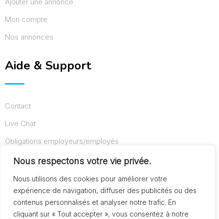
Ajouter une annonce
Mon compte
Nos annonces
Aide & Support
Contact
Live Chat
Obligations employeurs/employés
Conditions d’utilisation
Nous respectons votre vie privée.
Mentions légales
Nous utilisons des cookies pour améliorer votre
expérience de navigation, diffuser des publicités ou des
contenus personnalisés et analyser notre trafic. En
cliquant sur « Tout accepter », vous consentez à notre
© Copyright AideAuxSeniors.fr 2024. Designed and