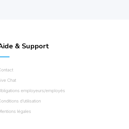
Aide & Support
Contact
ive Chat
Obligations employeurs/employés
onditions d’utilisation
entions légales