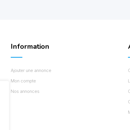
Information
Ajouter une annonce
Mon compte
L
Nos annonces
C
M