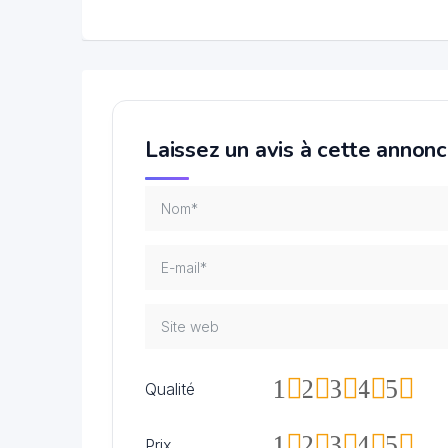
Laissez un avis à cette annon
1
2
3
4
5
Qualité
1
2
3
4
5
Prix