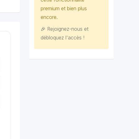
premium et bien plus
encore.
🎉 Rejoignez-nous et
débloquez l'accès !