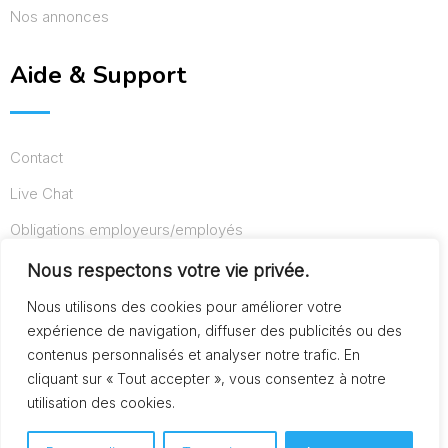
Nos annonces
Aide & Support
Contact
Live Chat
Obligations employeurs/employés
Conditions d’utilisation
Nous respectons votre vie privée.
Mentions légales
Nous utilisons des cookies pour améliorer votre
expérience de navigation, diffuser des publicités ou des
contenus personnalisés et analyser notre trafic. En
cliquant sur « Tout accepter », vous consentez à notre
© Copyright AideAuxSeniors.fr 2024. Designed and
utilisation des cookies.
Developed by
Raphaël dev