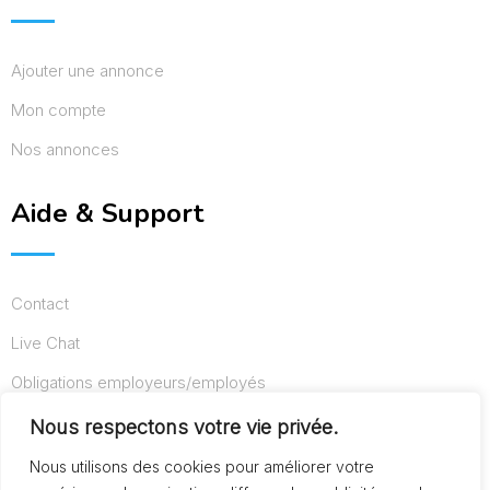
Ajouter une annonce
Mon compte
Nos annonces
Aide & Support
Contact
Live Chat
Obligations employeurs/employés
Conditions d’utilisation
Nous respectons votre vie privée.
Mentions légales
Nous utilisons des cookies pour améliorer votre