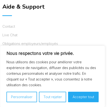
Aide & Support
Contact
Live Chat
Obligations employeurs/employés
Conditions d’utilisation
Nous respectons votre vie privée.
Mentions légales
Nous utilisons des cookies pour améliorer votre
expérience de navigation, diffuser des publicités ou des
contenus personnalisés et analyser notre trafic. En
cliquant sur « Tout accepter », vous consentez à notre
© Copyright AideAuxSeniors.fr 2024. Designed and
utilisation des cookies.
Developed by
Raphaël dev
Personnaliser
Tout rejeter
Accepter tout