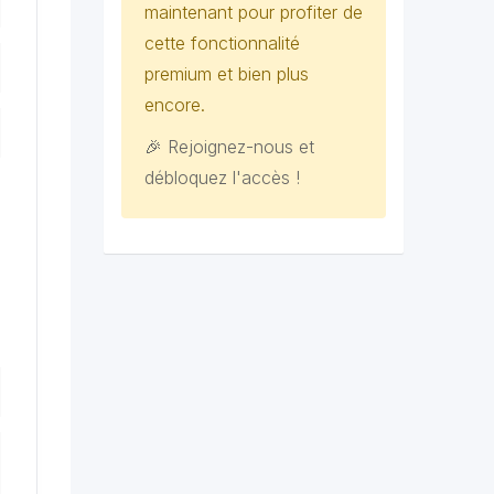
maintenant pour profiter de
cette fonctionnalité
premium et bien plus
encore.
🎉 Rejoignez-nous et
débloquez l'accès !