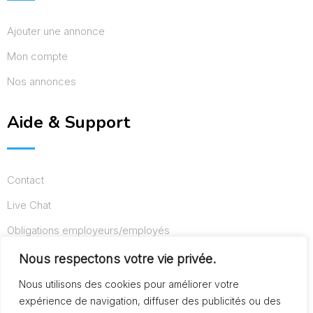
Ajouter une annonce
Mon compte
Nos annonces
Aide & Support
Contact
Live Chat
Obligations employeurs/employés
Conditions d’utilisation
Nous respectons votre vie privée.
Mentions légales
Nous utilisons des cookies pour améliorer votre
expérience de navigation, diffuser des publicités ou des