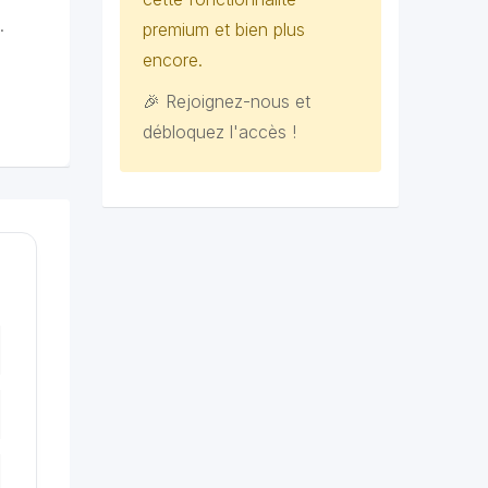
.
premium et bien plus
encore.
🎉 Rejoignez-nous et
débloquez l'accès !