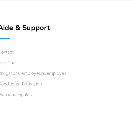
Aide & Support
Contact
ive Chat
Obligations employeurs/employés
onditions d’utilisation
entions légales