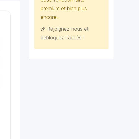
premium et bien plus
encore.
🎉 Rejoignez-nous et
débloquez l'accès !