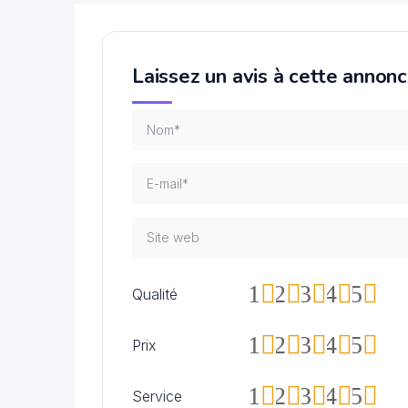
Laissez un avis à cette annon
1
2
3
4
5
Qualité
1
2
3
4
5
Prix
1
2
3
4
5
Service