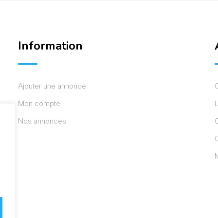
Information
Ajouter une annonce
Mon compte
L
Nos annonces
C
M