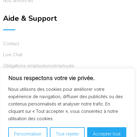
Nos annonces
Aide & Support
Contact
Live Chat
Obligations employeurs/employés
Conditions d’utilisation
Nous respectons votre vie privée.
Mentions légales
Nous utilisons des cookies pour améliorer votre
expérience de navigation, diffuser des publicités ou des
contenus personnalisés et analyser notre trafic. En
cliquant sur « Tout accepter », vous consentez à notre
© Copyright AideAuxSeniors.fr 2024. Designed and
utilisation des cookies.
Developed by
Raphaël dev
Personnaliser
Tout rejeter
Accepter tout