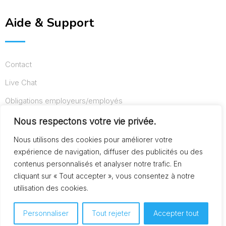
Aide & Support
Contact
Live Chat
Obligations employeurs/employés
Conditions d’utilisation
Nous respectons votre vie privée.
Mentions légales
Nous utilisons des cookies pour améliorer votre
expérience de navigation, diffuser des publicités ou des
contenus personnalisés et analyser notre trafic. En
cliquant sur « Tout accepter », vous consentez à notre
© Copyright AideAuxSeniors.fr 2024. Designed and
utilisation des cookies.
Developed by
Raphaël dev
Personnaliser
Tout rejeter
Accepter tout