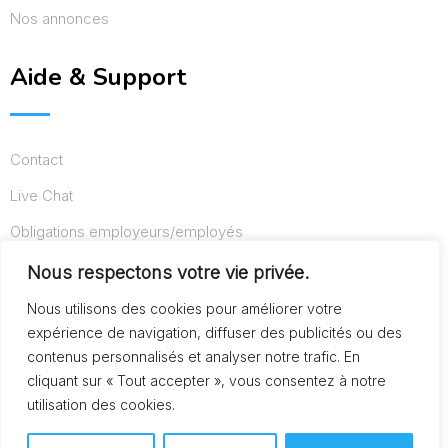
Nos annonces
Aide & Support
Contact
Live Chat
Obligations employeurs/employés
Conditions d’utilisation
Nous respectons votre vie privée.
Mentions légales
Nous utilisons des cookies pour améliorer votre
expérience de navigation, diffuser des publicités ou des
contenus personnalisés et analyser notre trafic. En
cliquant sur « Tout accepter », vous consentez à notre
© Copyright AideAuxSeniors.fr 2024. Designed and
utilisation des cookies.
Developed by
Raphaël dev