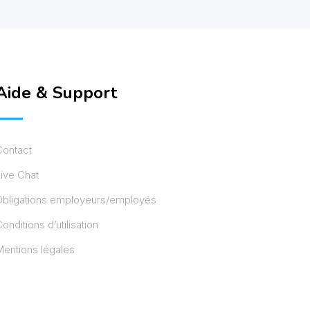
Aide & Support
Contact
ive Chat
Obligations employeurs/employés
onditions d’utilisation
entions légales