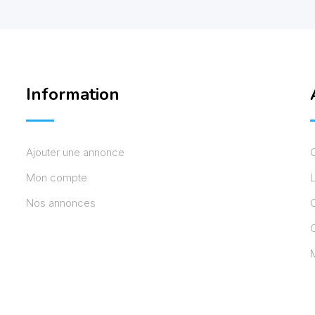
Information
Ajouter une annonce
Mon compte
L
Nos annonces
C
M