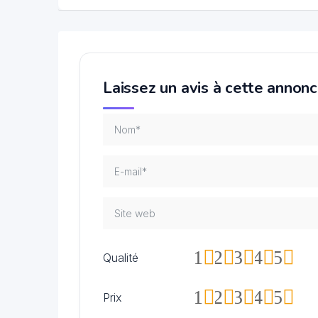
Laissez un avis à cette annon
1
2
3
4
5
Qualité
1
2
3
4
5
Prix