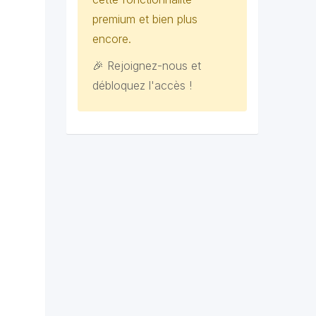
premium et bien plus
encore.
🎉 Rejoignez-nous et
débloquez l'accès !