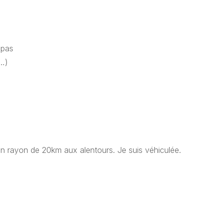
epas
v…)
un rayon de 20km aux alentours. Je suis véhiculée.