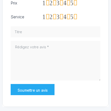
1
2
3
4
5
Prix
1
2
3
4
5
Service