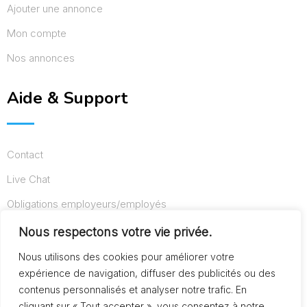
Ajouter une annonce
Mon compte
Nos annonces
Aide & Support
Contact
Live Chat
Obligations employeurs/employés
Conditions d’utilisation
Nous respectons votre vie privée.
Mentions légales
Nous utilisons des cookies pour améliorer votre
expérience de navigation, diffuser des publicités ou des
contenus personnalisés et analyser notre trafic. En
cliquant sur « Tout accepter », vous consentez à notre