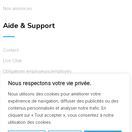
Nos annonces
Aide & Support
Contact
Live Chat
Obligations employeurs/employés
Conditions d’utilisation
Nous respectons votre vie privée.
Mentions légales
Nous utilisons des cookies pour améliorer votre
expérience de navigation, diffuser des publicités ou des
contenus personnalisés et analyser notre trafic. En
cliquant sur « Tout accepter », vous consentez à notre
© Copyright AideAuxSeniors.fr 2024. Designed and
utilisation des cookies.
Developed by
Raphaël dev