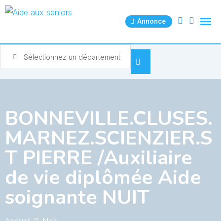
Skip
to
Annonce
content
Sélectionnez un département
BONNEVILLE.CLUSES.
MARNEZ.SCIENZIER.S
T PIERRE /Auxiliaire
de vie diplômée Aide
soignante NUIT