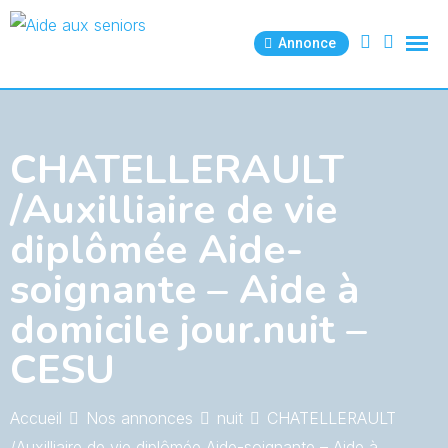
Skip
to
Annonce
content
CHATELLERAULT
/Auxilliaire de vie
diplômée Aide-
soignante – Aide à
domicile jour.nuit –
CESU
Accueil
Nos annonces
nuit
CHATELLERAULT
/Auxilliaire de vie diplômée Aide-soignante – Aide à