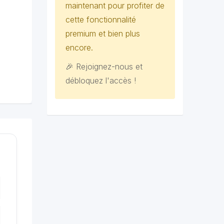
maintenant pour profiter de
cette fonctionnalité
premium et bien plus
encore.
🎉 Rejoignez-nous et
débloquez l'accès !