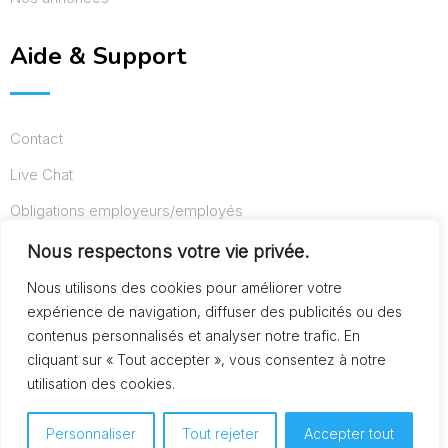
Aide & Support
Contact
Live Chat
Obligations employeurs/employés
Conditions d’utilisation
Nous respectons votre vie privée.
Mentions légales
Nous utilisons des cookies pour améliorer votre
expérience de navigation, diffuser des publicités ou des
contenus personnalisés et analyser notre trafic. En
cliquant sur « Tout accepter », vous consentez à notre
© Copyright AideAuxSeniors.fr 2024. Designed and
utilisation des cookies.
Developed by
Raphaël dev
Personnaliser
Tout rejeter
Accepter tout