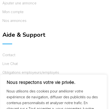
Ajouter une annonce
Mon compte
Nos annonces
Aide & Support
Contact
Live Chat
Obligations employeurs/employés
Conditions d’utilisation
Nous respectons votre vie privée.
Mentions légales
Nous utilisons des cookies pour améliorer votre
expérience de navigation, diffuser des publicités ou des
contenus personnalisés et analyser notre trafic. En
cliquant sur « Tout accepter », vous consentez à notre