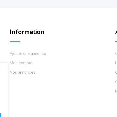
Information
Ajouter une annonce
Mon compte
L
Nos annonces
C
M