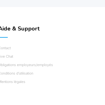
Aide & Support
Contact
ive Chat
Obligations employeurs/employés
onditions d’utilisation
entions légales