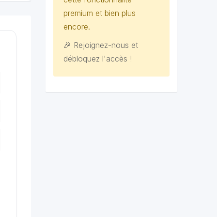
premium et bien plus
encore.
🎉 Rejoignez-nous et
débloquez l'accès !