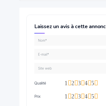
Laissez un avis à cette annon
1
2
3
4
5
Qualité
1
2
3
4
5
Prix