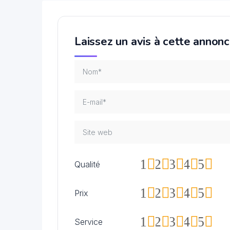
Laissez un avis à cette annon
1
2
3
4
5
Qualité
1
2
3
4
5
Prix
1
2
3
4
5
Service