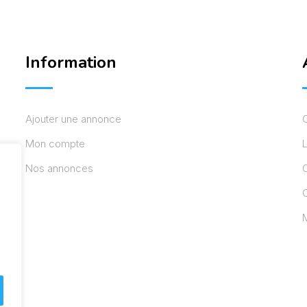
Information
Ajouter une annonce
Mon compte
L
Nos annonces
C
M