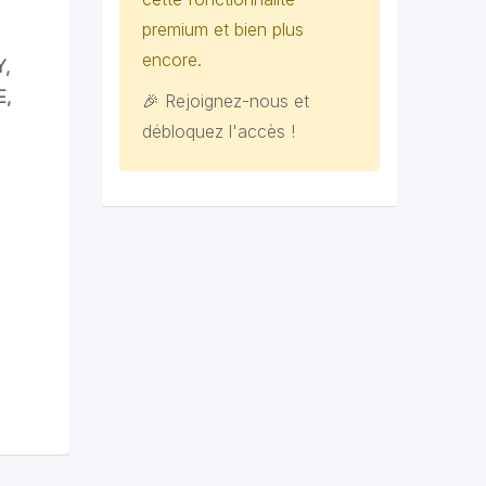
premium et bien plus
encore.
Y,
E,
🎉 Rejoignez-nous et
débloquez l'accès !