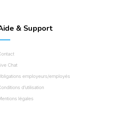
Aide & Support
Contact
ive Chat
Obligations employeurs/employés
onditions d’utilisation
entions légales