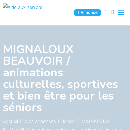
Skip
to
Annonce
content
MIGNALOUX
BEAUVOIR /
animations
culturelles, sportives
et bien être pour les
séniors
Accueil
Nos annonces
loisirs
MIGNALOUX
BEAUVOIR / animations culturelles, sportives et bien être