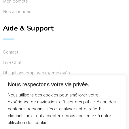
Mon compte
Nos annonces
Aide & Support
Contact
Live Chat
Obligations employeurs/employés
Conditions d’utilisation
Nous respectons votre vie privée.
Mentions légales
Nous utilisons des cookies pour améliorer votre
expérience de navigation, diffuser des publicités ou des
contenus personnalisés et analyser notre trafic. En
cliquant sur « Tout accepter », vous consentez à notre
© Copyright AideAuxSeniors.fr 2024. Designed and
utilisation des cookies.
Developed by
Raphaël dev