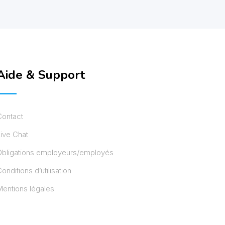
Aide & Support
Contact
ive Chat
Obligations employeurs/employés
onditions d’utilisation
entions légales