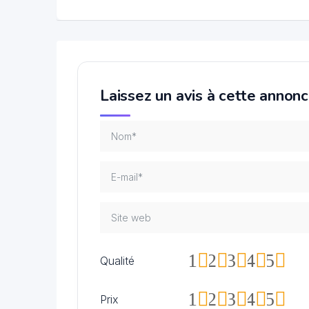
Laissez un avis à cette annon
1
2
3
4
5
Qualité
1
2
3
4
5
Prix